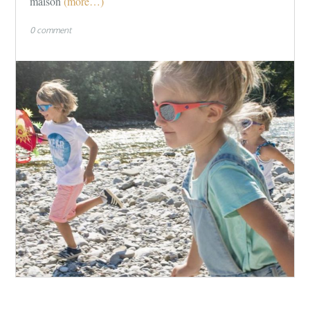
maison
(more…)
0 comment