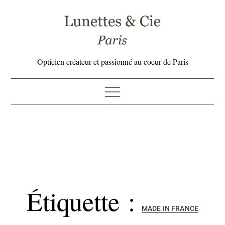
Skip
to
content
Opticien créateur et passionné au coeur de Paris
Étiquette :
MADE IN FRANCE